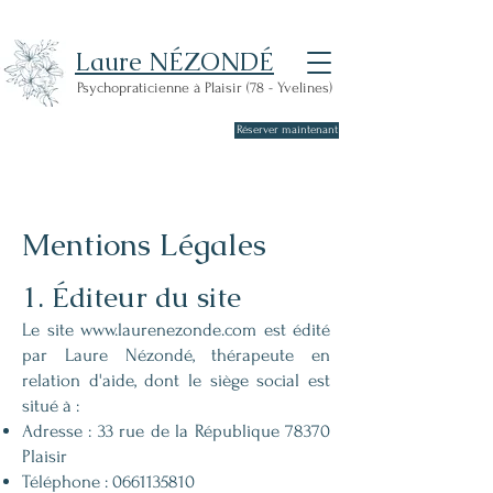
Laure NÉZONDÉ
Psychopraticienne à Plaisir (78 - Yvelines)
Réserver maintenant
Offrez-vous
30 minutes
de
consultation gratuite
Mentions Légales
1. Éditeur du site
Le site
www.laurenezonde.com
est édité
par Laure Nézondé, thérapeute en
relation d'aide, dont le siège social est
situé à :
Adresse : 33 rue de la République 78370
Plaisir
Téléphone :
0661135810